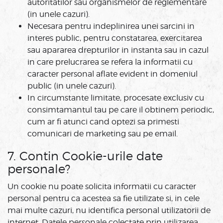
autoritatilor sau organismelor de reglementare
(in unele cazuri).
Necesara pentru indeplinirea unei sarcini in
interes public, pentru constatarea, exercitarea
sau apararea drepturilor in instanta sau in cazul
in care prelucrarea se refera la informatii cu
caracter personal aflate evident in domeniul
public (in unele cazuri).
In circumstante limitate, procesate exclusiv cu
consimtamantul tau pe care il obtinem periodic,
cum ar fi atunci cand optezi sa primesti
comunicari de marketing sau pe email.
7. Contin Cookie-urile date
personale?
Un cookie nu poate solicita informatii cu caracter
personal pentru ca acestea sa fie utilizate si, in cele
mai multe cazuri, nu identifica personal utilizatorii de
internet. Datele personale colectate prin utilizarea