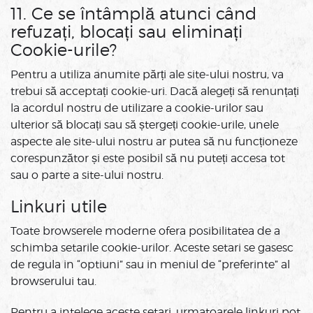
11. Ce se întâmplă atunci când
refuzați, blocați sau eliminați
Cookie-urile?
Pentru a utiliza anumite părți ale site-ului nostru, va
trebui să acceptați cookie-uri. Dacă alegeți să renunțați
la acordul nostru de utilizare a cookie-urilor sau
ulterior să blocați sau să ștergeți cookie-urile, unele
aspecte ale site-ului nostru ar putea să nu funcționeze
corespunzător și este posibil să nu puteți accesa tot
sau o parte a site-ului nostru.
Linkuri utile
Toate browserele moderne ofera posibilitatea de a
schimba setarile cookie-urilor. Aceste setari se gasesc
de regula in “optiuni” sau in meniul de “preferinte” al
browserului tau.
Pentru a intelege aceste setari, urmatoarele linkuri pot