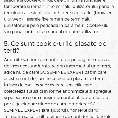
sesiune si cookie-uri fixe. Cele din urma sunt fisiere
temporare si raman in terminalul utilizatorului pana la
terminarea sesiunii sau inchiderea aplicatiei (browser-
ului web). Fisierele fixe raman pe terminalul
utilizatorului pe o perioada in parametrii Cookie-ului
sau pana sunt sterse manual de catre utilizator.
5. Ce sunt cookie-urile plasate de
terti?
Anumite sectiuni de continut de pe paginile noastre
de internet sunt furnizate prin intermediul unor terti,
adica nu de catre SC SEMINEE EXPERT caz in care
acestea sunt denumite cookie-uri plasate de terti.
În lista de mai jos sunt trecute serviciile care
colecteaza statistici in forme anonimizate si agregate
si pot sa nu ceara consimtamantul utilizatorului sau
pot fi gestionate direct de catre proprietar SC
SEMINEE EXPERT fara ajutorul unor terte parti.
Te rugam sa consulti politicile de confidentialitate ale