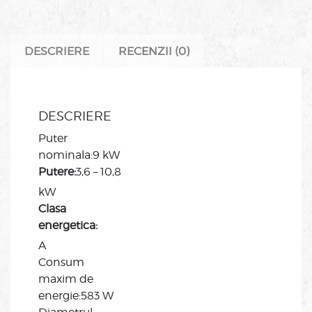
DESCRIERE
RECENZII (0)
DESCRIERE
Puter
nominala:9 kW
Putere:
3,6 – 10,8
kW
Clasa
energetica:
A
Consum
maxim de
energie:583 W