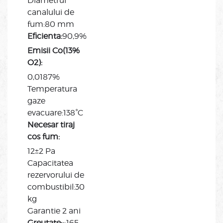
Diametrul
canalului de
fum:80 mm
Eficienta:
90,9%
Emisii Co(13%
O2):
0,0187%
Temperatura
gaze
evacuare:138°C
Necesar tiraj
cos fum:
12±2 Pa
Capacitatea
rezervorului de
combustibil:30
kg
Garantie 2 ani
Greutate:
~165