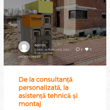
admin
0
0
VINERI, 18 FEBRUARIE 2022
/
PUBLISHED IN
UNCATEGORIZED
De la consultanță
personalizată, la
asistență tehnică și
montaj