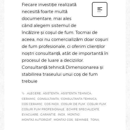
Fiecare investiție realizată
necesită foarte multă
documentare, mai ales
când alegem sistemul de
încălzire și coșul de fum. Tocmai de
aceea, noi nu comercializăm doar coșuri
de fum profesionale, ci oferim clienților
noștri consultanță, atât de importantă în
procesul de luare a deciziilor.
Consultanță tehnică Dimensionarea și
stabilirea traseului unui coș de fum
trebuie
ALEGERE
ASISTENTA
ASISTENTA TEHNICA
CERAMIC
CONSULTANTA
CONSULTANTA TEHNICA
COS CERAMIC
COS INOX
COSURI DE FUM
COSURI FUM
COSURI FUM PROFESIONALE
ECHIPE SPECIALIZATE
EVACUARE
GARANTIE
INOX
MONTAJ
MONTAJ AUTORIZAT
MONTAJ COS
SEMINEE
TONA