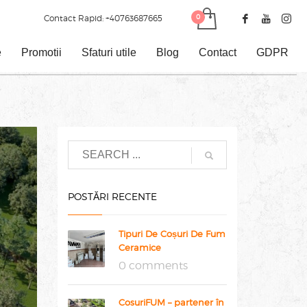
Contact Rapid:
+40763687665
e
Promotii
Sfaturi utile
Blog
Contact
GDPR
POSTĂRI RECENTE
Tipuri De Coșuri De Fum
Ceramice
0 comments
CosuriFUM – partener în