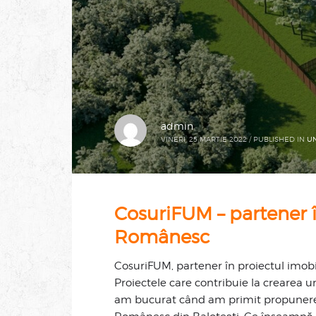
admin
VINERI, 25 MARTIE 2022
/
PUBLISHED IN
U
CosuriFUM – partener î
Românesc
CosuriFUM, partener în proiectul imobi
Proiectele care contribuie la crearea 
am bucurat când am primit propunerea 