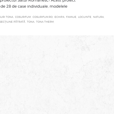
proiectul Satul Românesc? Acest proiect
de 28 de case individuale, modelele
SURI TONA
COSURIFUM
COSURIFUM.RO
ECHIPA
FAMILIE
LOCUINTE
NATURA
SECȚIUNE PĂTRATĂ
TONA
TONA THERM