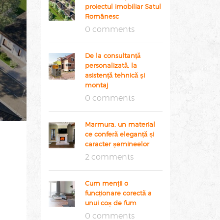
proiectul imobiliar Satul
Românesc
0 comments
De la consultanță
personalizată, la
asistență tehnică și
montaj
0 comments
Marmura, un material
ce conferă eleganță și
caracter șemineelor
2 comments
Cum menții o
funcționare corectă a
unui coș de fum
0 comments