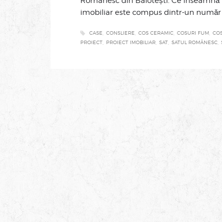
Românesc din Balotești. Ce înseamnă 
imobiliar este compus dintr-un număr 
CASE
CONSLIERE
COS CERAMIC
COSURI FUM
CO
PROIECT
PROIECT IMOBILIAR
SAT
SATUL ROMÂNESC