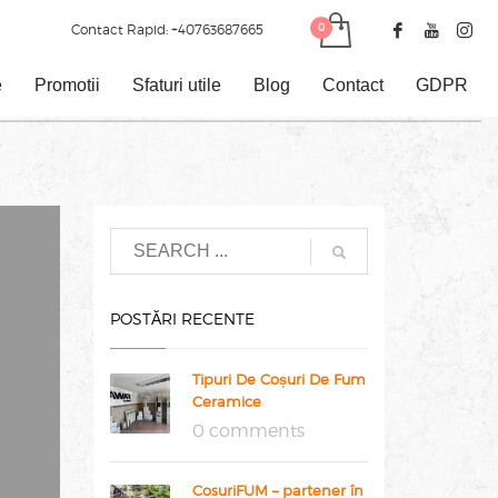
Contact Rapid:
+40763687665
e
Promotii
Sfaturi utile
Blog
Contact
GDPR
POSTĂRI RECENTE
Tipuri De Coșuri De Fum
Ceramice
0 comments
CosuriFUM – partener în