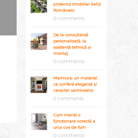
proiectul imobiliar Satul
Românesc
0 comments
De la consultanță
personalizată, la
asistență tehnică și
montaj
0 comments
Marmura, un material
ce conferă eleganță și
caracter șemineelor
2 comments
Cum menții o
funcționare corectă a
unui coș de fum
0 comments