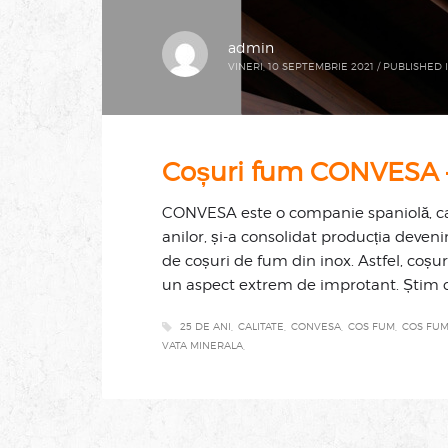
admin
VINERI, 10 SEPTEMBRIE 2021
/
PUBLISHED 
Coșuri fum CONVESA – 
CONVESA este o companie spaniolă, care
anilor, și-a consolidat producția deven
de coșuri de fum din inox. Astfel, coș
un aspect extrem de improtant. Știm c
25 DE ANI
CALITATE
CONVESA
COS FUM
COS FUM
VATA MINERALA