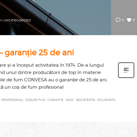
0
0
IN
UNCATEGORIZED
garanție 25 de ani
 și-a început activitatea în 1974. De-a lungul
ind unul dintre producătorii de top în materie
urile de fum CONVESA au o garanție de 25 de ani,
ă un coș de fum profesional
 PROFESIONAL
COSURI FUM
GARANTIE
INOX
REZISTENTA
SIGURANTA